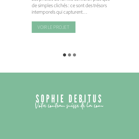
de simples clichés : ce sont des trésors
intemporels qui capturent…
P
VOIR LE PROJET
h
o
t
o
d
e
f
a
m
i
l
l
e