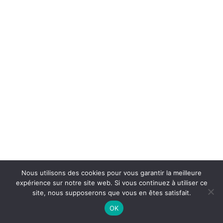
Nous utilisons des cookies pour vous garantir la meilleure
expérience sur notre site web. Si vous continuez à utiliser ce
site, nous supposerons que vous en êtes satisfait.
30 minutes pour parler de votre projet
OK