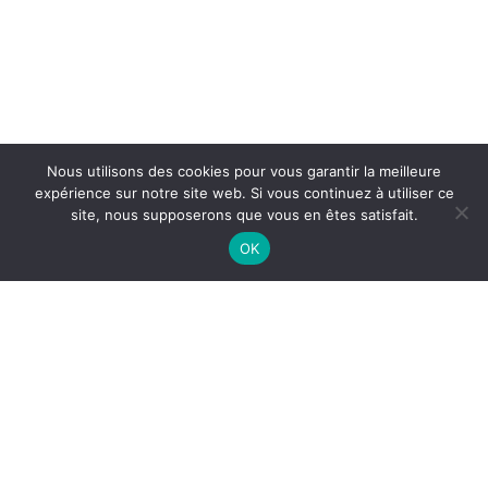
Nous utilisons des cookies pour vous garantir la meilleure
expérience sur notre site web. Si vous continuez à utiliser ce
site, nous supposerons que vous en êtes satisfait.
30 minutes pour parler de votre projet
OK